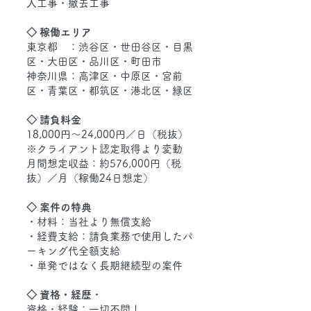
入工事・撤去工事
◇ 稼働エリア
東京都 ：渋谷区・世田谷区・目黒
区・大田区・品川区・町田市
神奈川県：高津区・中原区・宮前
区・青葉区・都筑区・港北区・緑区
◇ 請負料金
18,000円～24,000円／日（税抜）
※クライアント認定取得より変動
月間想定収益：約576,000円（税
抜）／月（稼働24日想定）
◇ 案件の特典
・材料：当社より無償支給
・経費支給：請負業務で使用したパ
ーキング代全額支給
・単発ではなく長期継続型の案件
◇ 資格・経歴
・
資格・経験：一切不問！